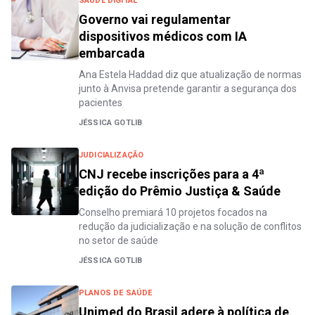
SAÚDE DIGITAL
Governo vai regulamentar
dispositivos médicos com IA
embarcada
Ana Estela Haddad diz que atualização de normas
junto à Anvisa pretende garantir a segurança dos
pacientes
JÉSSICA GOTLIB
JUDICIALIZAÇÃO
CNJ recebe inscrições para a 4ª
edição do Prêmio Justiça & Saúde
Conselho premiará 10 projetos focados na
redução da judicialização e na solução de conflitos
no setor de saúde
JÉSSICA GOTLIB
PLANOS DE SAÚDE
Unimed do Brasil adere à política de