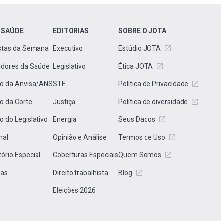
 SAÚDE
EDITORIAS
SOBRE O JOTA
stas da Semana
Executivo
Estúdio JOTA
idores da Saúde
Legislativo
Ética JOTA
to da Anvisa/ANS
STF
Política de Privacidade
to da Corte
Justiça
Política de diversidade
to do Legislativo
Energia
Seus Dados
nal
Opinião e Análise
Termos de Uso
tório Especial
Coberturas Especiais
Quem Somos
tas
Direito trabalhista
Blog
Eleições 2026