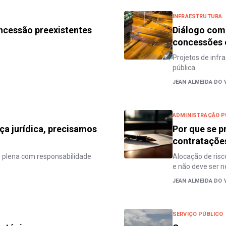
INFRAESTRUTURA
oncessão preexistentes
Diálogo comp
concessões 
Projetos de infr
pública
JEAN ALMEIDA DO 
ADMINISTRAÇÃO P
a jurídica, precisamos
Por que se p
contratações
é plena com responsabilidade
Alocação de risc
e não deve ser n
JEAN ALMEIDA DO 
SERVIÇO PÚBLICO