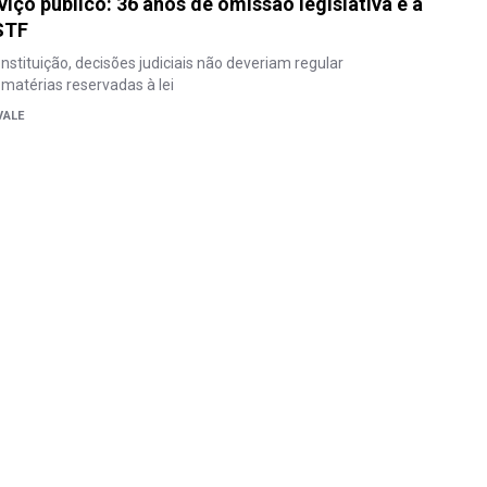
viço público: 36 anos de omissão legislativa e a
STF
nstituição, decisões judiciais não deveriam regular
matérias reservadas à lei
VALE