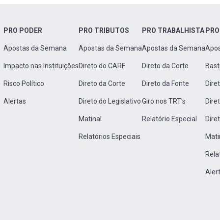
PRO PODER
PRO TRIBUTOS
PRO TRABALHISTA
PRO
Apostas da Semana
Apostas da Semana
Apostas da Semana
Apo
Impacto nas Instituições
Direto do CARF
Direto da Corte
Bast
Risco Político
Direto da Corte
Direto da Fonte
Dire
Alertas
Direto do Legislativo
Giro nos TRT's
Dire
Matinal
Relatório Especial
Dire
Relatórios Especiais
Mati
Rela
Aler