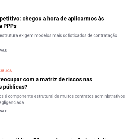
etitivo: chegou a hora de aplicarmos às
e PPPs
aestrutura exigem modelos mais sofisticados de contratação
VALE
ÚBLICA
reocupar com a matriz de riscos nas
 públicas?
os é componente estrutural de muitos contratos administrativos
egligenciada
VALE