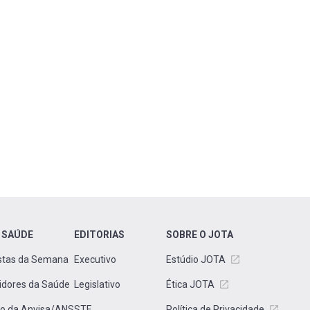
 SAÚDE
EDITORIAS
SOBRE O JOTA
stas da Semana
Executivo
Estúdio JOTA
idores da Saúde
Legislativo
Ética JOTA
to da Anvisa/ANS
STF
Política de Privacidade