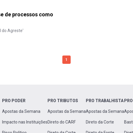
lise de processos como
l do Agreste'
1
PRO PODER
PRO TRIBUTOS
PRO TRABALHISTA
PRO
Apostas da Semana
Apostas da Semana
Apostas da Semana
Apo
Impacto nas Instituições
Direto do CARF
Direto da Corte
Bast
Risco Político
Direto da Corte
Direto da Fonte
Dire