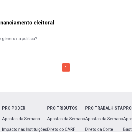
inanciamento eleitoral
 gênero na política?
1
PRO PODER
PRO TRIBUTOS
PRO TRABALHISTA
PRO
Apostas da Semana
Apostas da Semana
Apostas da Semana
Apo
Impacto nas Instituições
Direto do CARF
Direto da Corte
Bast