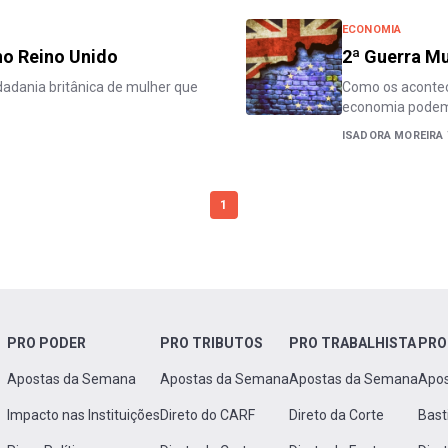
ECONOMIA
no Reino Unido
2ª Guerra Mu
dadania britânica de mulher que
Como os acontec
economia podem f
ISADORA MOREIRA
1
PRO PODER
PRO TRIBUTOS
PRO TRABALHISTA
PRO
Apostas da Semana
Apostas da Semana
Apostas da Semana
Apo
Impacto nas Instituições
Direto do CARF
Direto da Corte
Bast