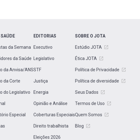
 SAÚDE
EDITORIAS
SOBRE O JOTA
stas da Semana
Executivo
Estúdio JOTA
idores da Saúde
Legislativo
Ética JOTA
to da Anvisa/ANS
STF
Política de Privacidade
to da Corte
Justiça
Política de diversidade
to do Legislativo
Energia
Seus Dados
nal
Opinião e Análise
Termos de Uso
tório Especial
Coberturas Especiais
Quem Somos
tas
Direito trabalhista
Blog
Eleições 2026