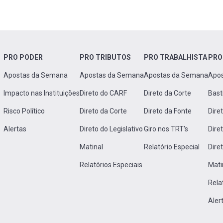
PRO PODER
PRO TRIBUTOS
PRO TRABALHISTA
PRO
Apostas da Semana
Apostas da Semana
Apostas da Semana
Apo
Impacto nas Instituições
Direto do CARF
Direto da Corte
Bast
Risco Político
Direto da Corte
Direto da Fonte
Dire
Alertas
Direto do Legislativo
Giro nos TRT's
Dire
Matinal
Relatório Especial
Dire
Relatórios Especiais
Mati
Rela
Aler