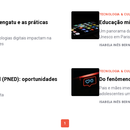
TECNOLOGIA & CUL
engatu e as práticas
Educação mid
Um panorama da c
Unesco em Paris
nologias digitais impactam na
es
ISABELA INÊS BER
TECNOLOGIA & CUL
al (PNED): oportunidades
Do fenômeno 
Pais e mães imer
adolescentes um
ta
ISABELA INÊS BER
1