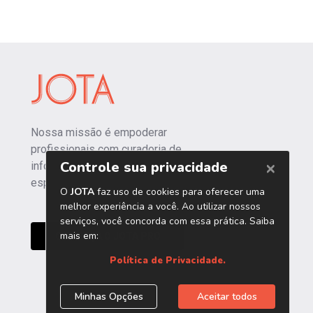
Nossa missão é empoderar
profissionais com curadoria de
informações independentes e
especializadas.
CONHEÇA O JOTA PRO