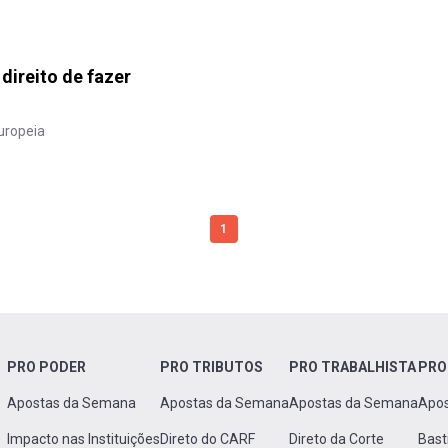
 direito de fazer
uropeia
1
PRO PODER
PRO TRIBUTOS
PRO TRABALHISTA
PRO
Apostas da Semana
Apostas da Semana
Apostas da Semana
Apo
Impacto nas Instituições
Direto do CARF
Direto da Corte
Bast