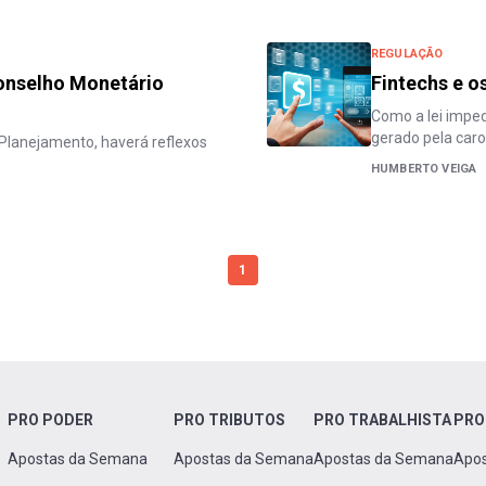
REGULAÇÃO
onselho Monetário
Fintechs e o
Como a lei impe
gerado pela caro
Planejamento, haverá reflexos
HUMBERTO VEIGA
1
PRO PODER
PRO TRIBUTOS
PRO TRABALHISTA
PRO
Apostas da Semana
Apostas da Semana
Apostas da Semana
Apo