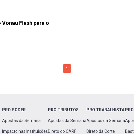
o Vonau Flash para o
l
1
PRO PODER
PRO TRIBUTOS
PRO TRABALHISTA
PRO
Apostas da Semana
Apostas da Semana
Apostas da Semana
Apo
Impacto nas Instituições
Direto do CARF
Direto da Corte
Bast