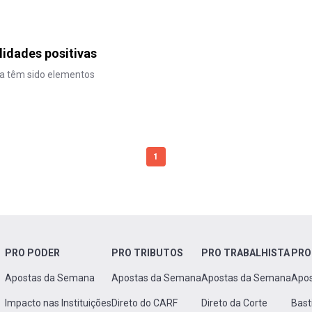
lidades positivas
ra têm sido elementos
1
PRO PODER
PRO TRIBUTOS
PRO TRABALHISTA
PRO
Apostas da Semana
Apostas da Semana
Apostas da Semana
Apo
Impacto nas Instituições
Direto do CARF
Direto da Corte
Bast