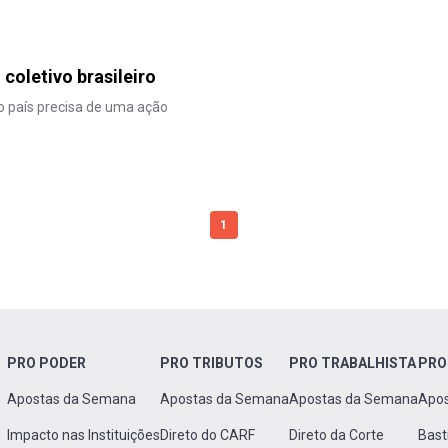
coletivo brasileiro
o país precisa de uma ação
1
PRO PODER
PRO TRIBUTOS
PRO TRABALHISTA
PRO
Apostas da Semana
Apostas da Semana
Apostas da Semana
Apo
Impacto nas Instituições
Direto do CARF
Direto da Corte
Bast