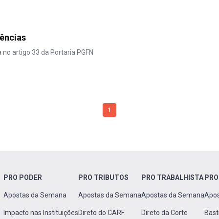
uências
 no artigo 33 da Portaria PGFN
1
PRO PODER
PRO TRIBUTOS
PRO TRABALHISTA
PRO
Apostas da Semana
Apostas da Semana
Apostas da Semana
Apo
Impacto nas Instituições
Direto do CARF
Direto da Corte
Bast