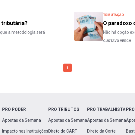
TRIBUTAÇÃO
 tributária?
O paradoxo 
que a metodologia será
Não há opção ex
GUSTAVO VERCH
1
PRO PODER
PRO TRIBUTOS
PRO TRABALHISTA
PRO
Apostas da Semana
Apostas da Semana
Apostas da Semana
Apo
Impacto nas Instituições
Direto do CARF
Direto da Corte
Bast