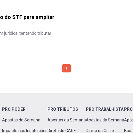
o do STF para ampliar
jurídica, tentando tributar
1
PRO PODER
PRO TRIBUTOS
PRO TRABALHISTA
PRO
Apostas da Semana
Apostas da Semana
Apostas da Semana
Apo
Impacto nas Instituições
Direto do CARF
Direto da Corte
Bast