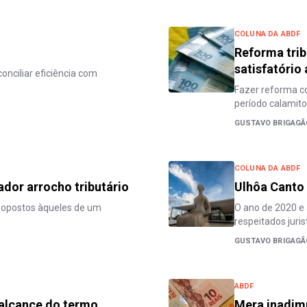
COLUNA DA ABDF
Reforma trib
satisfatório
conciliar eficiência com
Fazer reforma co
período calamit
GUSTAVO BRIGAGÃ
COLUNA DA ABDF
dor arrocho tributário
Ulhôa Canto 
 opostos àqueles de um
O ano de 2020 e 
respeitados juri
GUSTAVO BRIGAGÃ
ABDF
o alcance do termo
Mera inadimp