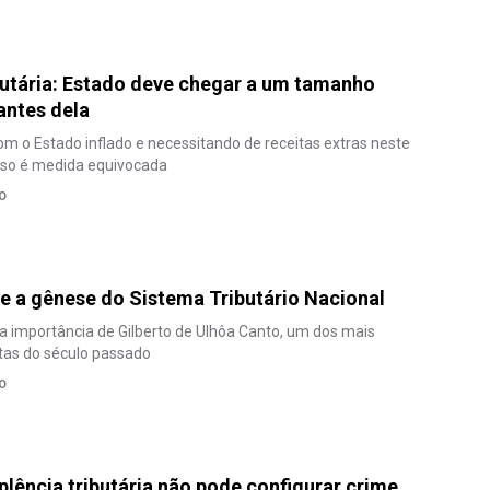
utária: Estado deve chegar a um tamanho
 antes dela
m o Estado inflado e necessitando de receitas extras neste
oso é medida equivocada
O
e a gênese do Sistema Tributário Nacional
a importância de Gilberto de Ulhôa Canto, um dos mais
stas do século passado
O
lência tributária não pode configurar crime