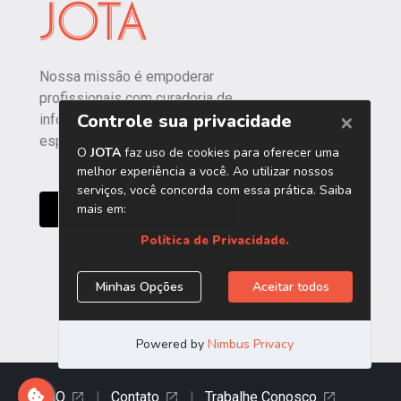
Nossa missão é empoderar
profissionais com curadoria de
informações independentes e
especializadas.
CONHEÇA O JOTA PRO
FAQ
|
Contato
|
Trabalhe Conosco