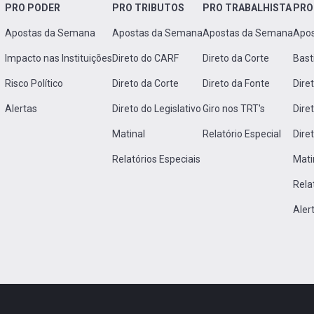
PRO PODER
PRO TRIBUTOS
PRO TRABALHISTA
PRO
Apostas da Semana
Apostas da Semana
Apostas da Semana
Apo
Impacto nas Instituições
Direto do CARF
Direto da Corte
Bast
Risco Político
Direto da Corte
Direto da Fonte
Dire
Alertas
Direto do Legislativo
Giro nos TRT's
Dire
Matinal
Relatório Especial
Dire
Relatórios Especiais
Mati
Rela
Aler