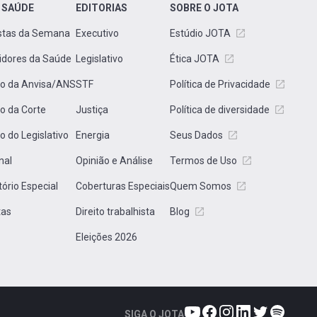
 SAÚDE
EDITORIAS
SOBRE O JOTA
stas da Semana
Executivo
Estúdio JOTA
idores da Saúde
Legislativo
Ética JOTA
to da Anvisa/ANS
STF
Política de Privacidade
to da Corte
Justiça
Política de diversidade
to do Legislativo
Energia
Seus Dados
nal
Opinião e Análise
Termos de Uso
tório Especial
Coberturas Especiais
Quem Somos
tas
Direito trabalhista
Blog
Eleições 2026
SIGA O JOTA