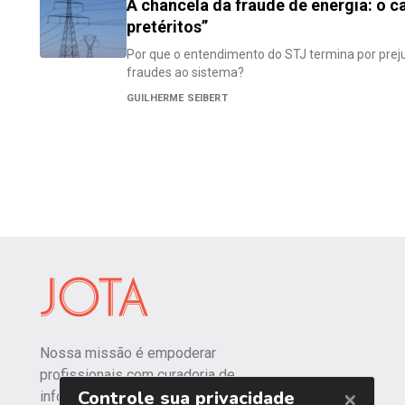
A chancela da fraude de energia: o c
pretéritos”
Por que o entendimento do STJ termina por prejud
fraudes ao sistema?
GUILHERME SEIBERT
Nossa missão é empoderar
profissionais com curadoria de
informações independentes e