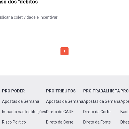
aso dos “débitos
icar a coletividade e incentivar
1
PRO PODER
PRO TRIBUTOS
PRO TRABALHISTA
PRO
Apostas da Semana
Apostas da Semana
Apostas da Semana
Apo
Impacto nas Instituições
Direto do CARF
Direto da Corte
Bast
Risco Político
Direto da Corte
Direto da Fonte
Dire