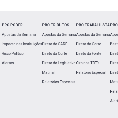
PRO PODER
PRO TRIBUTOS
PRO TRABALHISTA
PRO
Apostas da Semana
Apostas da Semana
Apostas da Semana
Apo
Impacto nas Instituições
Direto do CARF
Direto da Corte
Bast
Risco Político
Direto da Corte
Direto da Fonte
Dire
Alertas
Direto do Legislativo
Giro nos TRT's
Dire
Matinal
Relatório Especial
Dire
Relatórios Especiais
Mati
Rela
Aler