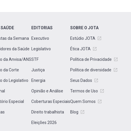
 SAÚDE
EDITORIAS
SOBRE O JOTA
stas da Semana
Executivo
Estúdio JOTA
idores da Saúde
Legislativo
Ética JOTA
to da Anvisa/ANS
STF
Política de Privacidade
to da Corte
Justiça
Política de diversidade
to do Legislativo
Energia
Seus Dados
nal
Opinião e Análise
Termos de Uso
tório Especial
Coberturas Especiais
Quem Somos
tas
Direito trabalhista
Blog
Eleições 2026