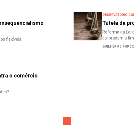
OBSERVATÓRIO CO
 consequencialismo
Tutela da pr
Reforma da Lei 
calibragem a fim
s flexíveis
GUILHERME PUPE 
ontra o comércio
ntes?
1