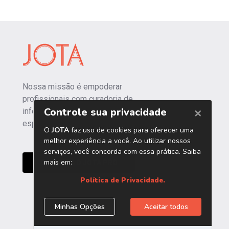
Nossa missão é empoderar
profissionais com curadoria de
informações independentes e
especializadas.
CONHEÇA O JOTA PRO