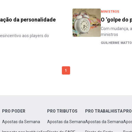
MINISTROS
ração da personalidade
O ‘golpe do 
Com mudança, at
ministros
esincentivo aos players do
GUILHERME MATTO
1
PRO PODER
PRO TRIBUTOS
PRO TRABALHISTA
PRO
Apostas da Semana
Apostas da Semana
Apostas da Semana
Apo