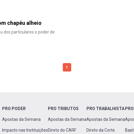
om chapéu alheio
u dos particulares o poder de
1
PRO PODER
PRO TRIBUTOS
PRO TRABALHISTA
PRO
Apostas da Semana
Apostas da Semana
Apostas da Semana
Apo
Impacto nas Instituições
Direto do CARF
Direto da Corte
Bast