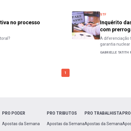
STF
tiva no processo
Inquérito da
com prerroga
toral?
A diferenciação 
garantia nuclear
GABRIELLE TATITH 
1
PRO PODER
PRO TRIBUTOS
PRO TRABALHISTA
PRO
Apostas da Semana
Apostas da Semana
Apostas da Semana
Apo