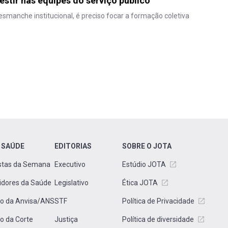
vestir nas equipes do serviço público
manche institucional, é preciso focar a formação coletiva
 SAÚDE
EDITORIAS
SOBRE O JOTA
stas da Semana
Executivo
Estúdio JOTA
idores da Saúde
Legislativo
Ética JOTA
to da Anvisa/ANS
STF
Política de Privacidade
to da Corte
Justiça
Política de diversidade