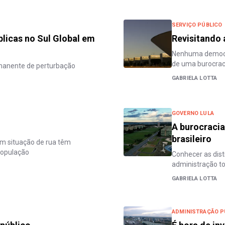
SERVIÇO PÚBLICO
blicas no Sul Global em
Revisitando 
Nenhuma democra
de uma burocrac
manente de perturbação
GABRIELA LOTTA
GOVERNO LULA
A burocracia
brasileiro
em situação de rua têm
população
Conhecer as dist
administração t
GABRIELA LOTTA
ADMINISTRAÇÃO P