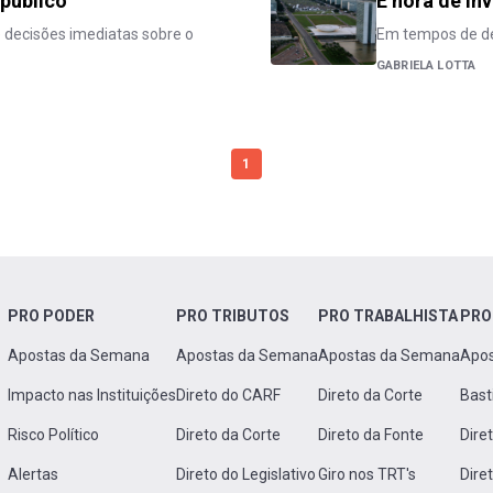
 público
É hora de in
 decisões imediatas sobre o
Em tempos de des
GABRIELA LOTTA
1
PRO PODER
PRO TRIBUTOS
PRO TRABALHISTA
PRO
Apostas da Semana
Apostas da Semana
Apostas da Semana
Apo
Impacto nas Instituições
Direto do CARF
Direto da Corte
Bast
Risco Político
Direto da Corte
Direto da Fonte
Dire
Alertas
Direto do Legislativo
Giro nos TRT's
Dire