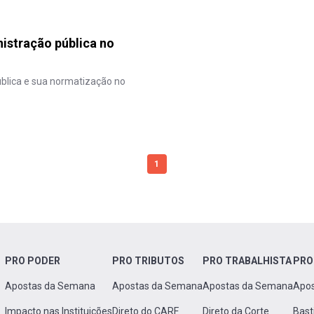
nistração pública no
ública e sua normatização no
1
PRO PODER
PRO TRIBUTOS
PRO TRABALHISTA
PRO
Apostas da Semana
Apostas da Semana
Apostas da Semana
Apo
Impacto nas Instituições
Direto do CARF
Direto da Corte
Bast