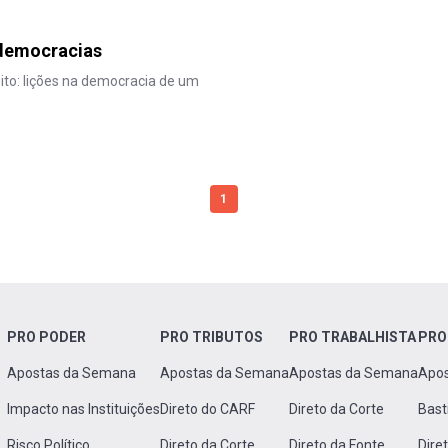
 democracias
eito: lições na democracia de um
1
PRO PODER
PRO TRIBUTOS
PRO TRABALHISTA
PRO
Apostas da Semana
Apostas da Semana
Apostas da Semana
Apo
Impacto nas Instituições
Direto do CARF
Direto da Corte
Bast
Risco Político
Direto da Corte
Direto da Fonte
Dire