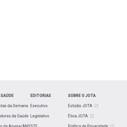
 SAÚDE
EDITORIAS
SOBRE O JOTA
stas da Semana
Executivo
Estúdio JOTA
idores da Saúde
Legislativo
Ética JOTA
to da Anvisa/ANS
STF
Política de Privacidade