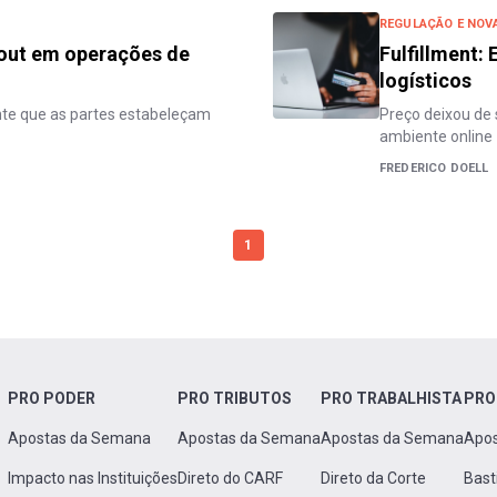
REGULAÇÃO E NOV
-out em operações de
Fulfillment:
logísticos
ante que as partes estabeleçam
Preço deixou de 
ambiente online
FREDERICO DOELL
1
PRO PODER
PRO TRIBUTOS
PRO TRABALHISTA
PRO
Apostas da Semana
Apostas da Semana
Apostas da Semana
Apo
Impacto nas Instituições
Direto do CARF
Direto da Corte
Bast