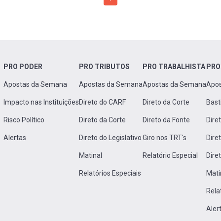
PRO PODER
PRO TRIBUTOS
PRO TRABALHISTA
PRO
Apostas da Semana
Apostas da Semana
Apostas da Semana
Apo
Impacto nas Instituições
Direto do CARF
Direto da Corte
Bast
Risco Político
Direto da Corte
Direto da Fonte
Dire
Alertas
Direto do Legislativo
Giro nos TRT's
Dire
Matinal
Relatório Especial
Dire
Relatórios Especiais
Mati
Rela
Aler