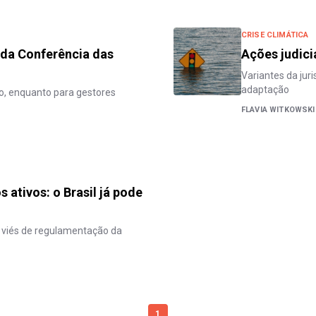
CRISE CLIMÁTICA
da Conferência das
Ações judici
Variantes da jur
adaptação
, enquanto para gestores
FLAVIA WITKOWSK
 ativos: o Brasil já pode
 viés de regulamentação da
1