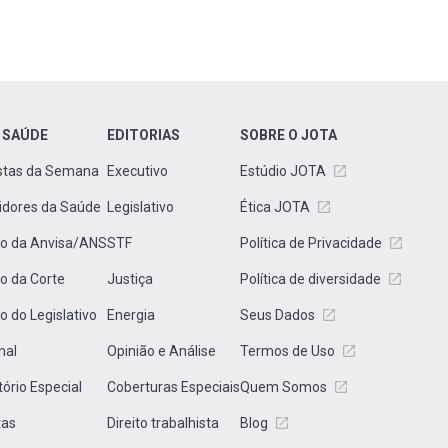
 SAÚDE
EDITORIAS
SOBRE O JOTA
stas da Semana
Executivo
Estúdio JOTA
idores da Saúde
Legislativo
Ética JOTA
to da Anvisa/ANS
STF
Política de Privacidade
to da Corte
Justiça
Política de diversidade
to do Legislativo
Energia
Seus Dados
nal
Opinião e Análise
Termos de Uso
tório Especial
Coberturas Especiais
Quem Somos
tas
Direito trabalhista
Blog