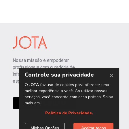
Nossa missão é empoderar
profissionais com curadoria de
informações independentes e
especializadas.
CONHEÇA O JOTA PRO