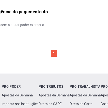
xigência do pagamento do
sem o titular poder exercer a
1
PRO PODER
PRO TRIBUTOS
PRO TRABALHISTA
PRO
Apostas da Semana
Apostas da Semana
Apostas da Semana
Apo
Impacto nas Instituições
Direto do CARF
Direto da Corte
Bast