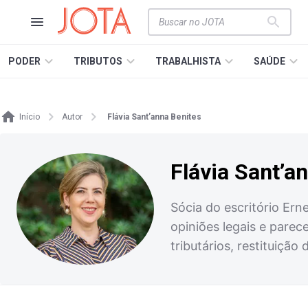
PODER
TRIBUTOS
TRABALHISTA
SAÚDE
Início
Autor
Flávia Sant’anna Benites
Flávia Sant’a
Sócia do escritório Er
opiniões legais e parec
tributários, restituição