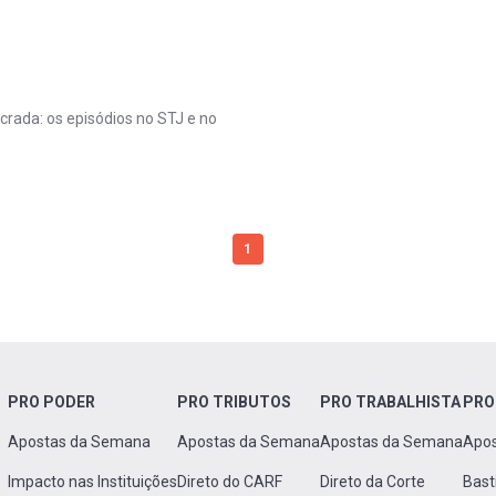
rada: os episódios no STJ e no
1
PRO PODER
PRO TRIBUTOS
PRO TRABALHISTA
PRO
Apostas da Semana
Apostas da Semana
Apostas da Semana
Apo
Impacto nas Instituições
Direto do CARF
Direto da Corte
Bast