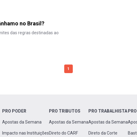
ânhamo no Brasil?
mites das regras destinadas ao
1
PRO PODER
PRO TRIBUTOS
PRO TRABALHISTA
PRO
Apostas da Semana
Apostas da Semana
Apostas da Semana
Apo
Impacto nas Instituições
Direto do CARF
Direto da Corte
Bast