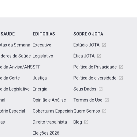
 SAÚDE
EDITORIAS
SOBRE O JOTA
stas da Semana
Executivo
Estúdio JOTA
idores da Saúde
Legislativo
Ética JOTA
to da Anvisa/ANS
STF
Política de Privacidade
to da Corte
Justiça
Política de diversidade
to do Legislativo
Energia
Seus Dados
nal
Opinião e Análise
Termos de Uso
tório Especial
Coberturas Especiais
Quem Somos
tas
Direito trabalhista
Blog
Eleições 2026