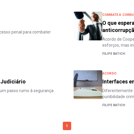
COMBATE À CORR
O que espera
anticorrupç
ocesso penal para combater
Acordo de Coope
esforços, mas in
FILIPE BATICH
ACORDO
 Judiciário
Interfaces e
r um passo rumo à segurança
Diferentemente d
punibilidade crim
FILIPE BATICH
1