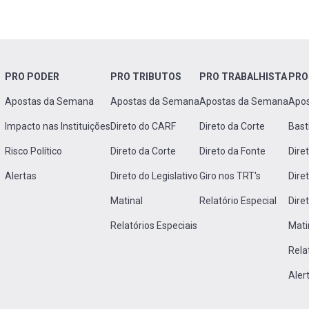
PRO PODER
PRO TRIBUTOS
PRO TRABALHISTA
PRO
Apostas da Semana
Apostas da Semana
Apostas da Semana
Apo
Impacto nas Instituições
Direto do CARF
Direto da Corte
Bast
Risco Político
Direto da Corte
Direto da Fonte
Dire
Alertas
Direto do Legislativo
Giro nos TRT's
Dire
Matinal
Relatório Especial
Dire
Relatórios Especiais
Mati
Rela
Aler