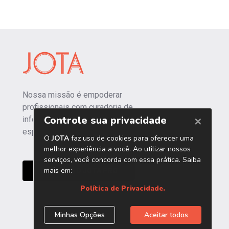
Nossa missão é empoderar
profissionais com curadoria de
informações independentes e
especializadas.
CONHEÇA O JOTA PRO