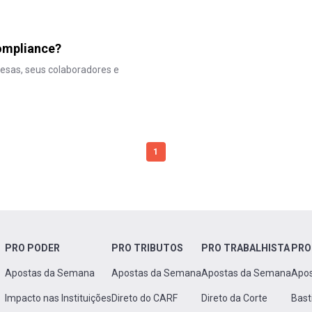
compliance?
esas, seus colaboradores e
1
PRO PODER
PRO TRIBUTOS
PRO TRABALHISTA
PRO
Apostas da Semana
Apostas da Semana
Apostas da Semana
Apo
Impacto nas Instituições
Direto do CARF
Direto da Corte
Bast