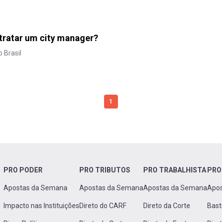
ntratar um city manager?
 Brasil
1
PRO PODER
PRO TRIBUTOS
PRO TRABALHISTA
PRO
Apostas da Semana
Apostas da Semana
Apostas da Semana
Apo
Impacto nas Instituições
Direto do CARF
Direto da Corte
Bast