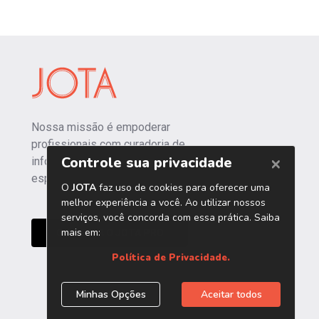
Nossa missão é empoderar
profissionais com curadoria de
informações independentes e
especializadas.
CONHEÇA O JOTA PRO