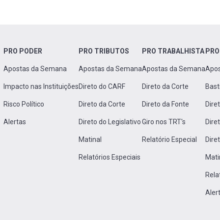
PRO PODER
PRO TRIBUTOS
PRO TRABALHISTA
PRO
Apostas da Semana
Apostas da Semana
Apostas da Semana
Apo
Impacto nas Instituições
Direto do CARF
Direto da Corte
Bast
Risco Político
Direto da Corte
Direto da Fonte
Dire
Alertas
Direto do Legislativo
Giro nos TRT's
Dire
Matinal
Relatório Especial
Dire
Relatórios Especiais
Mati
Rela
Aler