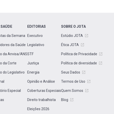
 SAÚDE
EDITORIAS
SOBRE O JOTA
stas da Semana
Executivo
Estúdio JOTA
idores da Saúde
Legislativo
Ética JOTA
to da Anvisa/ANS
STF
Política de Privacidade
to da Corte
Justiça
Política de diversidade
to do Legislativo
Energia
Seus Dados
nal
Opinião e Análise
Termos de Uso
tório Especial
Coberturas Especiais
Quem Somos
tas
Direito trabalhista
Blog
Eleições 2026