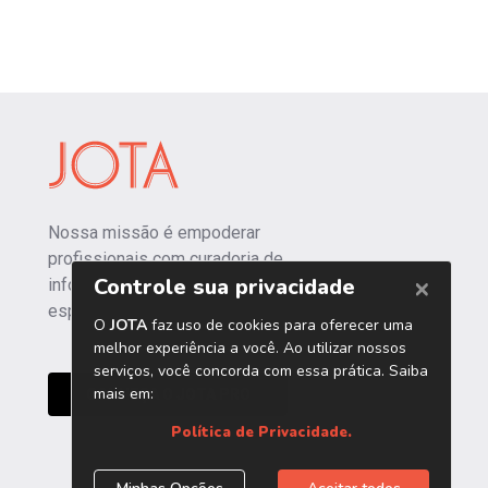
Nossa missão é empoderar
profissionais com curadoria de
informações independentes e
especializadas.
CONHEÇA O JOTA PRO