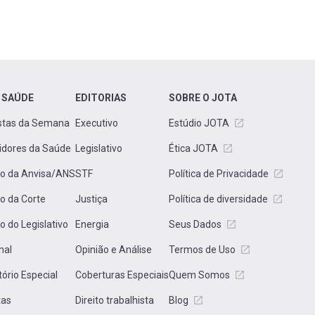
 SAÚDE
EDITORIAS
SOBRE O JOTA
stas da Semana
Executivo
Estúdio JOTA
idores da Saúde
Legislativo
Ética JOTA
to da Anvisa/ANS
STF
Política de Privacidade
to da Corte
Justiça
Política de diversidade
to do Legislativo
Energia
Seus Dados
nal
Opinião e Análise
Termos de Uso
tório Especial
Coberturas Especiais
Quem Somos
tas
Direito trabalhista
Blog