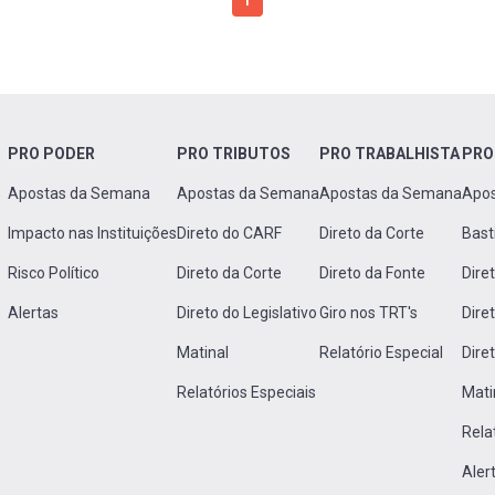
1
PRO PODER
PRO TRIBUTOS
PRO TRABALHISTA
PRO
Apostas da Semana
Apostas da Semana
Apostas da Semana
Apo
Impacto nas Instituições
Direto do CARF
Direto da Corte
Bast
Risco Político
Direto da Corte
Direto da Fonte
Dire
Alertas
Direto do Legislativo
Giro nos TRT's
Dire
Matinal
Relatório Especial
Dire
Relatórios Especiais
Mati
Rela
Aler