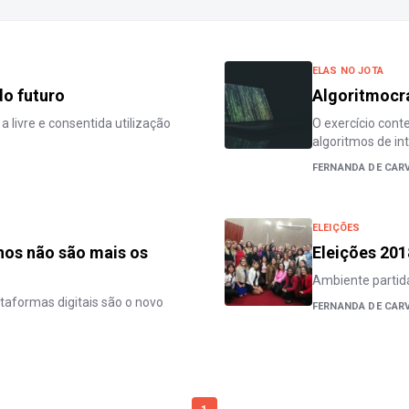
ELAS NO JOTA
do futuro
Algoritmocr
livre e consentida utilização
O exercício con
algoritmos de inte
FERNANDA DE CAR
ELEIÇÕES
hos não são mais os
Eleições 201
Ambiente partid
aformas digitais são o novo
FERNANDA DE CAR