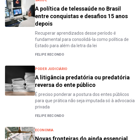
SAÚDE
A política de telessaúde no Brasil
entre conquistas e desafios 15 anos
depois
Recuperar aprendizados desse período é
fundamental para consolidá-la como política de
Estado para além da letra da lei
FELIPE RECONDO
PODER JUDICIÁRIO
A litigância predatória ou predatória
reversa do ente público
É preciso ponderar a postura dos entes públicos
para que prática não seja imputada só à advocacia
privada
FELIPE RECONDO
ECONOMIA
Novas fronteiras do ainda essencial