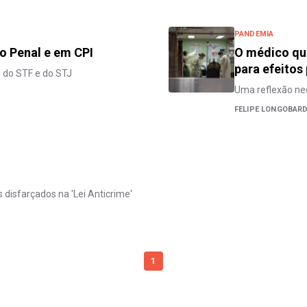
PANDEMIA
so Penal e em CPI
O médico que
para efeitos
s do STF e do STJ
Uma reflexão ne
FELIPE LONGOBAR
 disfarçados na 'Lei Anticrime'
1