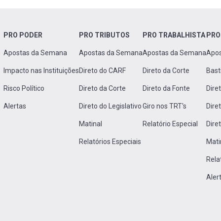
PRO PODER
PRO TRIBUTOS
PRO TRABALHISTA
PRO
Apostas da Semana
Apostas da Semana
Apostas da Semana
Apo
Impacto nas Instituições
Direto do CARF
Direto da Corte
Bast
Risco Político
Direto da Corte
Direto da Fonte
Dire
Alertas
Direto do Legislativo
Giro nos TRT's
Dire
Matinal
Relatório Especial
Dire
Relatórios Especiais
Mati
Rela
Aler