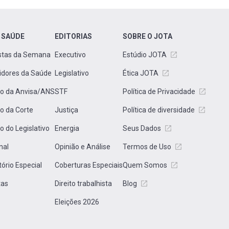
 SAÚDE
EDITORIAS
SOBRE O JOTA
stas da Semana
Executivo
Estúdio JOTA
idores da Saúde
Legislativo
Ética JOTA
to da Anvisa/ANS
STF
Política de Privacidade
to da Corte
Justiça
Política de diversidade
to do Legislativo
Energia
Seus Dados
nal
Opinião e Análise
Termos de Uso
tório Especial
Coberturas Especiais
Quem Somos
tas
Direito trabalhista
Blog
Eleições 2026