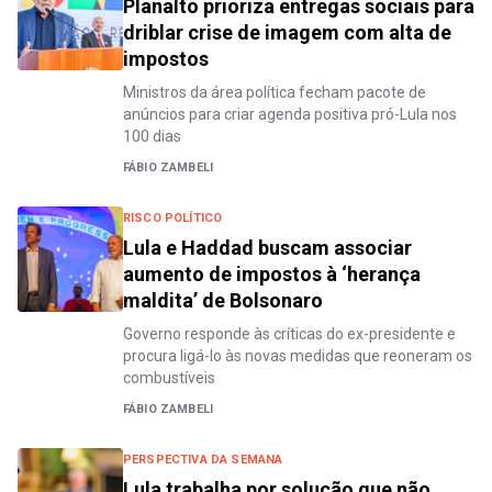
Planalto prioriza entregas sociais para
driblar crise de imagem com alta de
impostos
Ministros da área política fecham pacote de
anúncios para criar agenda positiva pró-Lula nos
100 dias
FÁBIO ZAMBELI
RISCO POLÍTICO
Lula e Haddad buscam associar
aumento de impostos à ‘herança
maldita’ de Bolsonaro
Governo responde às críticas do ex-presidente e
procura ligá-lo às novas medidas que reoneram os
combustíveis
FÁBIO ZAMBELI
PERSPECTIVA DA SEMANA
Lula trabalha por solução que não