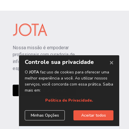
Nossa missão é empoderar
profissionais com curadoria de
informações independentes e
especializadas.
CONHEÇA O JOTA PRO