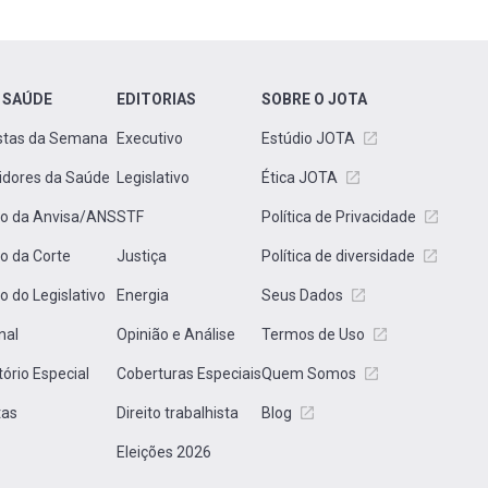
 SAÚDE
EDITORIAS
SOBRE O JOTA
stas da Semana
Executivo
Estúdio JOTA
idores da Saúde
Legislativo
Ética JOTA
to da Anvisa/ANS
STF
Política de Privacidade
to da Corte
Justiça
Política de diversidade
to do Legislativo
Energia
Seus Dados
nal
Opinião e Análise
Termos de Uso
tório Especial
Coberturas Especiais
Quem Somos
tas
Direito trabalhista
Blog
Eleições 2026