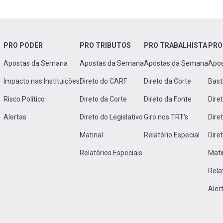
PRO PODER
PRO TRIBUTOS
PRO TRABALHISTA
PRO
Apostas da Semana
Apostas da Semana
Apostas da Semana
Apo
Impacto nas Instituições
Direto do CARF
Direto da Corte
Bast
Risco Político
Direto da Corte
Direto da Fonte
Dire
Alertas
Direto do Legislativo
Giro nos TRT's
Dire
Matinal
Relatório Especial
Dire
Relatórios Especiais
Mati
Rela
Aler