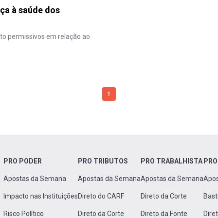
aça à saúde dos
to permissivos em relação ao
1
PRO PODER
PRO TRIBUTOS
PRO TRABALHISTA
PRO
Apostas da Semana
Apostas da Semana
Apostas da Semana
Apo
Impacto nas Instituições
Direto do CARF
Direto da Corte
Bast
Risco Político
Direto da Corte
Direto da Fonte
Dire