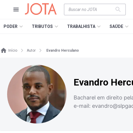
PODER
TRIBUTOS
TRABALHISTA
SAÚDE
Início
Autor
Evandro Herculano
Evandro Herc
Bacharel em direito pel
e-mail:
evandro@slpgad