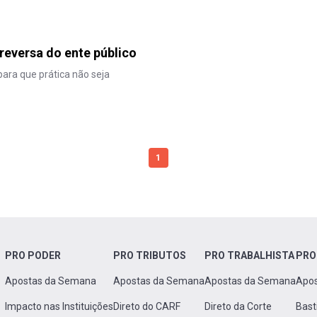
 reversa do ente público
para que prática não seja
1
PRO PODER
PRO TRIBUTOS
PRO TRABALHISTA
PRO
Apostas da Semana
Apostas da Semana
Apostas da Semana
Apo
Impacto nas Instituições
Direto do CARF
Direto da Corte
Bast