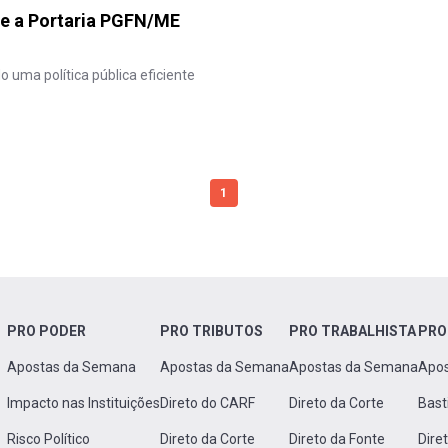
a e a Portaria PGFN/ME
 uma política pública eficiente
1
PRO PODER
PRO TRIBUTOS
PRO TRABALHISTA
PRO
Apostas da Semana
Apostas da Semana
Apostas da Semana
Apo
Impacto nas Instituições
Direto do CARF
Direto da Corte
Bast
Risco Político
Direto da Corte
Direto da Fonte
Dire