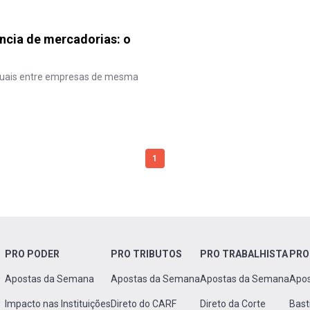
ncia de mercadorias: o
aduais entre empresas de mesma
1
PRO PODER
PRO TRIBUTOS
PRO TRABALHISTA
PRO
Apostas da Semana
Apostas da Semana
Apostas da Semana
Apo
Impacto nas Instituições
Direto do CARF
Direto da Corte
Bast