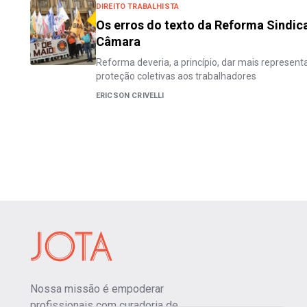
DIREITO TRABALHISTA
Os erros do texto da Reforma Sindic
Câmara
Reforma deveria, a princípio, dar mais representa
proteção coletivas aos trabalhadores
ERICSON CRIVELLI
Nossa missão é empoderar
profissionais com curadoria de