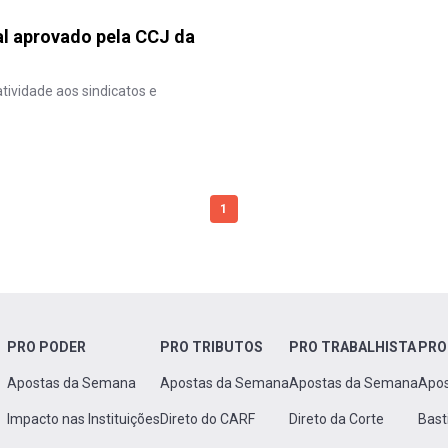
al aprovado pela CCJ da
tividade aos sindicatos e
1
PRO PODER
PRO TRIBUTOS
PRO TRABALHISTA
PRO
Apostas da Semana
Apostas da Semana
Apostas da Semana
Apo
Impacto nas Instituições
Direto do CARF
Direto da Corte
Bast