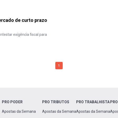
ercado de curto prazo
testar exigência fiscal para
1
PRO PODER
PRO TRIBUTOS
PRO TRABALHISTA
PRO
Apostas da Semana
Apostas da Semana
Apostas da Semana
Apo