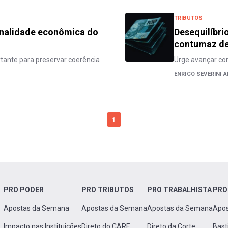
TRIBUTOS
onalidade econômica do
Desequilíbri
contumaz de
rtante para preservar coerência
Urge avançar co
ENRICO SEVERINI 
1
PRO PODER
PRO TRIBUTOS
PRO TRABALHISTA
PRO
Apostas da Semana
Apostas da Semana
Apostas da Semana
Apo
Impacto nas Instituições
Direto do CARF
Direto da Corte
Bast