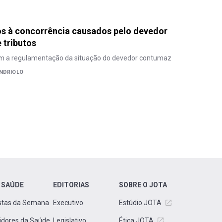
os à concorrência causados pelo devedor
 tributos
m a regulamentação da situação do devedor contumaz
ANDRIOLO
 SAÚDE
EDITORIAS
SOBRE O JOTA
stas da Semana
Executivo
Estúdio JOTA
idores da Saúde
Legislativo
Ética JOTA