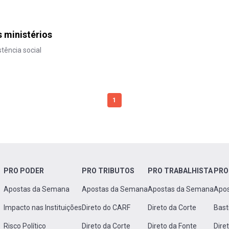
 ministérios
tência social
1
PRO PODER
PRO TRIBUTOS
PRO TRABALHISTA
PRO
Apostas da Semana
Apostas da Semana
Apostas da Semana
Apo
Impacto nas Instituições
Direto do CARF
Direto da Corte
Bast
Risco Político
Direto da Corte
Direto da Fonte
Dire