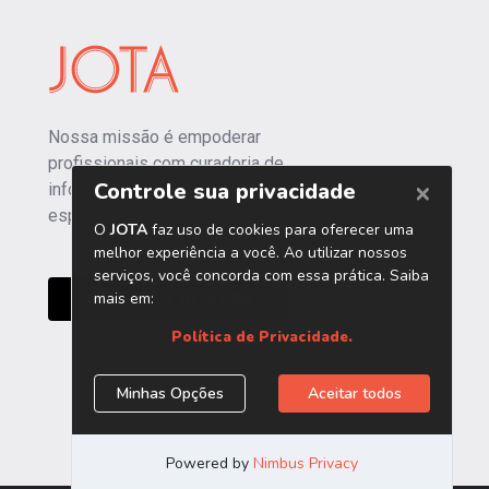
Nossa missão é empoderar
profissionais com curadoria de
informações independentes e
especializadas.
CONHEÇA O JOTA PRO