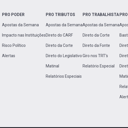
PRO PODER
PRO TRIBUTOS
PRO TRABALHISTA
PRO
Apostas da Semana
Apostas da Semana
Apostas da Semana
Apo
Impacto nas Instituições
Direto do CARF
Direto da Corte
Bast
Risco Político
Direto da Corte
Direto da Fonte
Dire
Alertas
Direto do Legislativo
Giro nos TRT's
Dire
Matinal
Relatório Especial
Dire
Relatórios Especiais
Mati
Rela
Aler