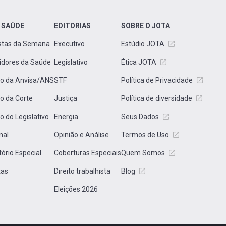
 SAÚDE
EDITORIAS
SOBRE O JOTA
stas da Semana
Executivo
Estúdio JOTA
idores da Saúde
Legislativo
Ética JOTA
to da Anvisa/ANS
STF
Política de Privacidade
to da Corte
Justiça
Política de diversidade
to do Legislativo
Energia
Seus Dados
nal
Opinião e Análise
Termos de Uso
tório Especial
Coberturas Especiais
Quem Somos
tas
Direito trabalhista
Blog
Eleições 2026