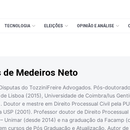
TECNOLOGIA
ELEIÇÕES
OPINIÃO E ANÁLISE
s de Medeiros Neto
Disputas do TozziniFreire Advogados. Pós-doutorado 
e de Lisboa (2015), Universidade de Coimbra/Ius Gen
 Doutor e mestre em Direito Processual Civil pela PU
a USP (2001). Professor doutor de Direito Processua
a – Unimar (desde 2014) e na graduação da Facamp (d
l em cursos de Pós Graduação e Atualização. Autor de 