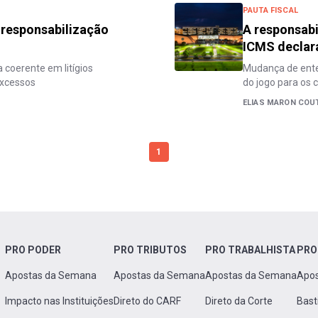
PAUTA FISCAL
a responsabilização
A responsabi
ICMS declar
 coerente em litígios
Mudança de ente
excessos
do jogo para os 
ELIAS MARON COUT
1
PRO PODER
PRO TRIBUTOS
PRO TRABALHISTA
PRO
Apostas da Semana
Apostas da Semana
Apostas da Semana
Apo
Impacto nas Instituições
Direto do CARF
Direto da Corte
Bast