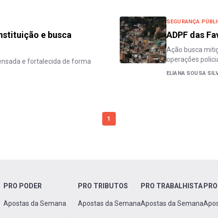
SEGURANÇA PÚBLI
nstituição e busca
ADPF das Fav
Ação busca mitig
operações polici
pensada e fortalecida de forma
ELIANA SOUSA SIL
1
PRO PODER
PRO TRIBUTOS
PRO TRABALHISTA
PRO
Apostas da Semana
Apostas da Semana
Apostas da Semana
Apo