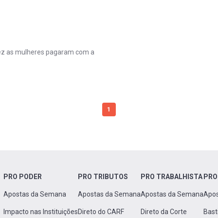
vez as mulheres pagaram com a
1
PRO PODER
PRO TRIBUTOS
PRO TRABALHISTA
PRO
Apostas da Semana
Apostas da Semana
Apostas da Semana
Apo
Impacto nas Instituições
Direto do CARF
Direto da Corte
Bast