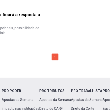
 ficará a resposta a
pcionais, possibilidade de
iais
1
PRO PODER
PRO TRIBUTOS
PRO TRABALHISTA
PRO
Apostas da Semana
Apostas da Semana
Apostas da Semana
Apo
Impacto nas Instituições
Direto do CARF
Direto da Corte
Bast